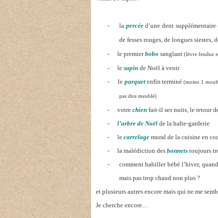
-
la
percée
d’une dent supplémentaire 
de fesses rouges, de longues siestes, 
-
le premier
bobo
sanglant
(lèvre fendue 
-
le
sapin
de Noël à venir
-
le
parquet
enfin terminé
(moins 1 moulu
pas dire meublé)
-
votre
chien
fait-il ses nuits, le retour
-
l’arbre de Noël
de la halte-garderie
-
le
carrelage
mural de la cuisine en co
-
la malédiction des
bonnets
toujours tr
-
comment habiller bébé l’hiver, quand
mais pas trop chaud non plus ?
et plusieurs autres encore mais qui ne me semb
Je cherche encore…