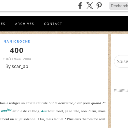
GES
ARCHIVES
CONTACT
NANICROCHE
400
9 DÉCEMBRE 2008
By scar_ab
tais à rédiger un article intitulé
"Et le deuxième, c’est pour quand ?"
ème
e
400
article de ce blog.
400
tout rond, ça se fête, non ? Oui, mais
inement un sujet solennel. Oui, mais lequel ? Plusieurs thèmes me sont