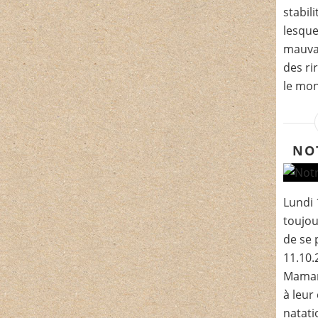
stabil
lesque
mauvai
des ri
le mon
NO
Lundi 1
toujo
de se 
11.10.
Maman
à leu
natati