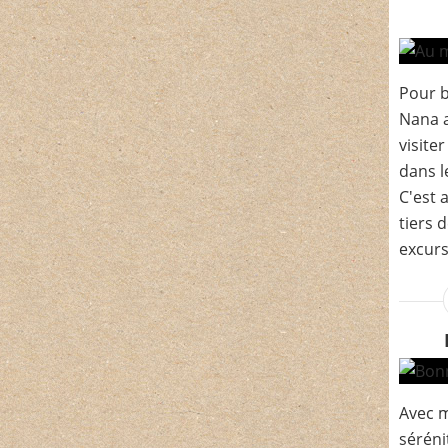
Pour 
Nana 
visite
dans l
C'est 
tiers 
excurs
Avec m
séréni