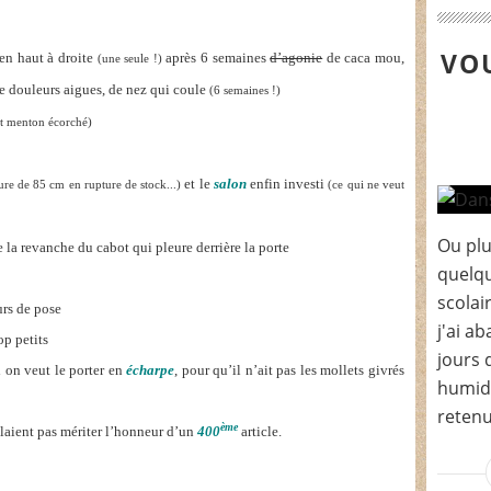
VOU
en haut à droite
après 6 semaines
d’agonie
de caca mou,
(une seule !)
de douleurs aigues, de nez qui coule
(6 semaines !)
et menton écorché)
et le
salon
enfin investi
re de 85 cm en rupture de stock...)
(ce qui ne veut
Ou plu
 de la revanche du cabot qui pleure derrière la porte
quelqu
scolai
urs de pose
j'ai a
op petits
jours 
 on veut le porter en
écharpe
, pour qu’il n’ait pas les mollets givrés
humide
retenu
ème
laient pas mériter l’honneur d’un
400
article.