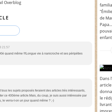
ail Overblog
famili
"Émilie
CLE
de Mam
Papa..
pouvai
enfant
8 21:57
è quand même !!!Longue vie à nanicroche et ses péripéties
Dans l
article
donnan
et tous les sujets proposés feraient des articles très intéressants,
fêter ce 400ème article.Mais, du coup, je suis aussi intéressée par
le rédi
évu, le verra-t-on un jour quand même ? ;-)
livran
impres