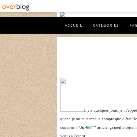
ACCUEIL
CATÉGORIES
PA
Il y a quelques jours, je m’apprê
quand je me suis rendue compte que c’était l
ème
comment ? Un
400
article, ça mérite certa
venus à l’esprit :