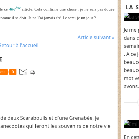
LA 
ème
 de ce
400
article. Cela confirme une chose : je ne suis pas douée
omme il se doit. Je ne l’ai jamais été. Le serai-je un jour ?
Je me 
Article suivant »
dans q
Retour à l'accueil
semain
. A ce
E
beauco
beauc
ost
0
motive
avons.
de deux Scarabouils et d'une Grenabée, je
t anecdotes qui feront les souvenirs de notre vie
En cet