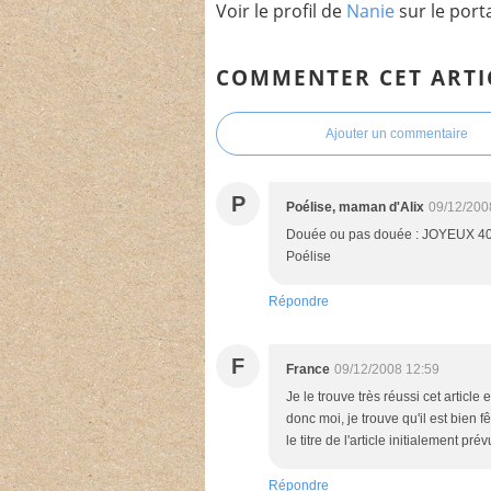
Voir le profil de
Nanie
sur le port
COMMENTER CET ARTI
Ajouter un commentaire
P
Poélise, maman d'Alix
09/12/200
Douée ou pas douée : JOYEUX 400
Poélise
Répondre
F
France
09/12/2008 12:59
Je le trouve très réussi cet article 
donc moi, je trouve qu'il est bien 
le titre de l'article initialement pr
Répondre