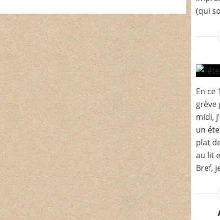
(qui s
En ce 
grève 
midi, 
un éte
plat d
au lit
Bref, j