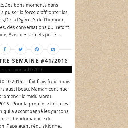
ité,Des bons moments dans
ls puiser la force d'affronter les
s,De la légèreté, de l'humour,
res, des conversations qui refont
de, Avec des projets petits...
TRE SEMAINE #41/2016
0.10.2016 : Il fait frais froid, mais
urs aussi beau. Maman continue
promener le midi. Mardi
2016 : Pour la première fois, c'est
 qui a accompagné les garçons
r cours hebdomadaire de
on, Papa étant réquisitionné...