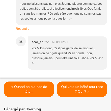
nous ne laissons pas non plus Jeanne pleurer comme ça.Les
bottes sont très jolies, et effectivement irresistibles.Que ferait-
on sans les mamies ? Je suis sûre que nous ne sommes pas
les seules à nous poser la question. ;-)
Répondre
S
scar_ab
25/01/2009 12:21
<br /> Dis-donc, c'est pas gentil de se moquer...
jamais on ne rigole quand Milan boude...non,
presque jamais... peut-être une fois...<br /> <br /> <br
/>
< Quand on n'a pas de
Qui veut un bébé tout rose
tête...
? Qui ? >
Hébergé par Overblog