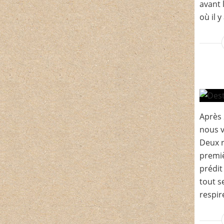
avant 
où il y
Après 
nous v
Deux r
premiè
prédit
tout s
respire