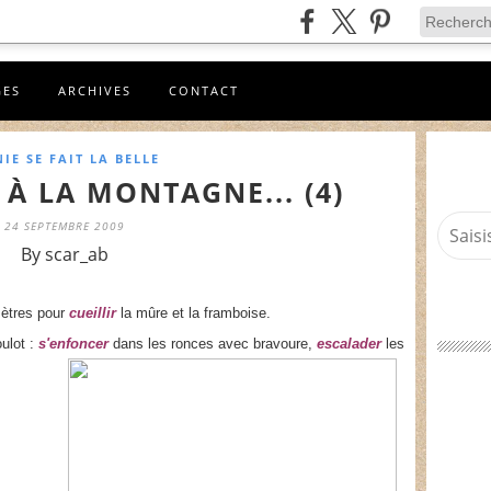
GES
ARCHIVES
CONTACT
IE SE FAIT LA BELLE
À LA MONTAGNE... (4)
24 SEPTEMBRE 2009
By scar_ab
omètres pour
cueillir
la mûre et la framboise.
ulot :
s'enfoncer
dans les ronces avec bravoure,
escalader
les