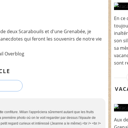
En ce 
toujou
de deux Scarabouils et d'une Grenabée, je
inalté
t anecdotes qui feront les souvenirs de notre vie
son si
sa mèr
ail Overblog
vacanc
sont r
CLE
VAC
tte confiture. Milan l'appréciera sûrement autant que les fruits
La première photo où on le voit regarder par dessus l'épaule de
Aux de
n petit regard curieux et intéressé (Jeanne a le même).<br /> <br />
Grenab