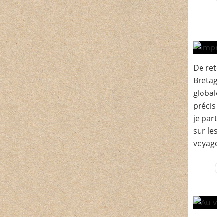
De ret
Bretag
global
précis
je par
sur le
voyage