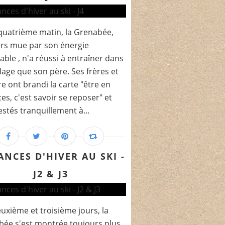
quatrième matin, la Grenabée,
rs mue par son énergie
rable , n'a réussi à entraîner dans
llage que son père. Ses frères et
e ont brandi la carte "être en
es, c'est savoir se reposer" et
estés tranquillement à...
ANCES D'HIVER AU SKI -
J2 & J3
uxième et troisième jours, la
ée s'est montrée toujours plus