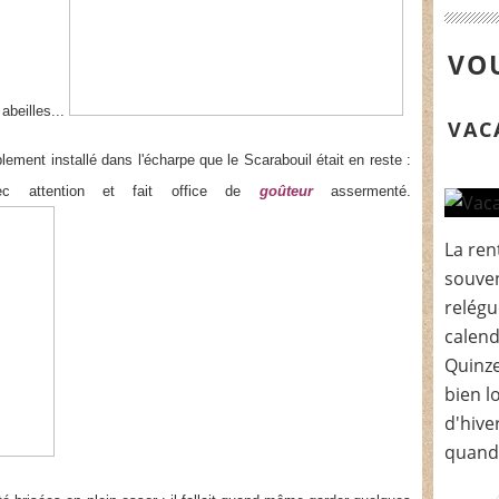
VOU
abeilles...
VAC
blement installé dans l'écharpe que le Scarabouil était en reste :
c attention et fait office de
goûteur
assermenté.
La ren
souven
relégu
calend
Quinze
bien l
d'hive
quand.