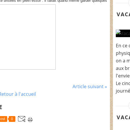
é brisées en plein essor : il fallait quand même garder quelques
VAC
En ce 
physiq
on a m
aux br
l'envie
Le cin
Article suivant »
journé
Retour à l'accueil
E
VAC
ost
0