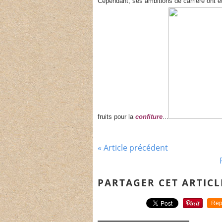
Cependant, ses ambitions de carrière ont ét
fruits pour la
confiture
...
« Article précédent
PARTAGER CET ARTICL
Rep