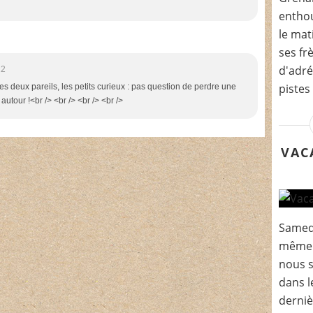
enthou
le mat
ses fr
d'adré
12
pistes
 les deux pareils, les petits curieux : pas question de perdre une
autour !<br /> <br /> <br /> <br />
VAC
Samedi
même 
nous 
dans l
dernièr