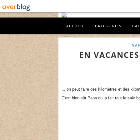
ACCUEIL
CATÉGORIES
PA
NAN
EN VACANCES 
... on peut faire des kilomètres et des kil
C'est bien sûr Papa qui a fait tout le
sale
bo