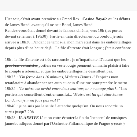
Hier soir, c'était avant-première au Grand Rex :
Casino Royale
ou les débuts
de James Bond, avant qu'il ne soit Bond, James Bond.
Rendez-vous était donné devant le fameux cinéma, vers 19h (les portes
devant se fermer à 19h30). Partie en train directement du boulot, je suis
arrivée à 18h30. Pendant ce temps-là, mon mari était dans les embouteillages
depuis plus d'une heure déjà...
La file d'attente était longue ; j'étais confiante.
19h : la file d'attente est très raccourcie : je m'impatiente. D'autant que les
gros bras culturistes
portiers en veste rouge prennent un malin plaisir à faire
le compte à rebours... et que les embouteillages ne désenflent pas.
19h25 :
"On ferme dans 10 minutes, M'sieurs-Dames !"
J'enjoins mon
retardataire à abandonner son auto au coin d'une rue pour prendre le métro.
19h35 :
"Le métro est arrêté entre deux stations, on ne bouge plus !..."
Les
portiers me conseillent d'entrer sans lui...
"Mais c'est lui qui aime James
Bond, moi je m'en fous pas mal !"
19h40 : je ne suis pas la seule à attendre quelqu'un. On nous accorde un
sursis jusqu'à 20h...
19h58 :
IL ARRIVE !!
et on entre écouter la fin du "concert" de musiques
jamesbondiques donné par l'Orchestre Philarmonique de Prague
(y parait !)