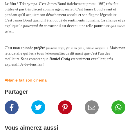
Le film ? Très sympa. C'est James Bond fraîchement promu
"00",
très tête
brûlée et pas très discret comme agent secret. C'est James Bond avant et
pendant qu'il acquiert son détachement absolu et son flegme légendaire.
C'est James Bond quand il était doué de sentiments humains. Ca change et ça
explique le
pourquoi du comment
il est devenu une telle pourriture
(faut dire ce
qui est).
C'est mon épisode
préféré
Mais mon
(en même temps, j'en ai vu que 2, celui-ci compris...).
retardataire qui les a tous
vus dit aussi que c'est l'un des
(re(re(re(re(re)))))
meilleurs. Sans compter que
Daniel Craig
est vraiment excellent, très
expressif. Je deviens fan !
#Nanie fait son cinéma
Partager
Vous aimerez aussi