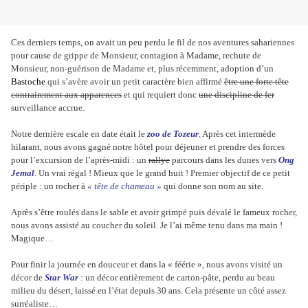
Ces derniers temps, on avait un peu perdu le fil de nos aventures sahariennes
pour cause de grippe de Monsieur, contagion à Madame, rechute de
Monsieur, non-guérison de Madame et, plus récemment, adoption d’un
Bastoche
qui s’avère avoir un petit caractère bien affirmé
être une forte tête
contrairement aux apparences
et qui requiert donc
une discipline de fer
surveillance accrue.
Notre dernière escale en date était le
zoo de Tozeur
. Après cet intermède
hilarant, nous avons gagné notre hôtel pour déjeuner et prendre des forces
pour l’excursion de l’après-midi : un
rallye
parcours dans les dunes vers
Ong
Jemal
. Un vrai régal ! Mieux que le grand huit ! Premier objectif de ce petit
périple : un rocher à
« tête de chameau »
qui donne son nom au site.
Après s’être roulés dans le sable et avoir grimpé puis dévalé le fameux rocher,
nous avons assisté au coucher du soleil. Je l’ai même tenu dans ma main !
Magique…
Pour finir la journée en douceur et dans la « féérie », nous avons visité un
décor de
Star War
: un décor entièrement de carton-pâte, perdu au beau
milieu du désert, laissé en l’état depuis 30 ans. Cela présente un côté assez
surréaliste…