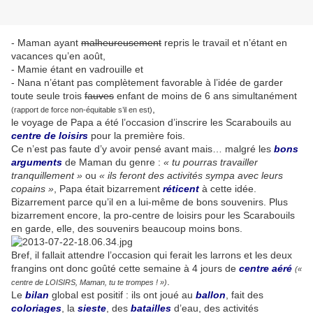
- Maman ayant
malheureusement
repris le travail et n’étant en
vacances qu’en août,
- Mamie étant en vadrouille et
- Nana n’étant pas complètement favorable à l’idée de garder
toute seule trois
fauves
enfant de moins de 6 ans simultanément
,
(rapport de force non-équitable s’il en est)
le voyage de Papa a été l’occasion d’inscrire les Scarabouils au
centre de loisirs
pour la première fois.
Ce n’est pas faute d’y avoir pensé avant mais… malgré les
bons
arguments
de Maman du genre :
« tu pourras travailler
tranquillement »
ou
« ils feront des activités sympa avec leurs
copains »
, Papa était bizarrement
réticent
à cette idée.
Bizarrement parce qu’il en a lui-même de bons souvenirs. Plus
bizarrement encore, la pro-centre de loisirs pour les Scarabouils
en garde, elle, des souvenirs beaucoup moins bons.
Bref, il fallait attendre l’occasion qui ferait les larrons et les deux
frangins ont donc goûté cette semaine à 4 jours de
centre aéré
(«
.
centre de LOISIRS, Maman, tu te trompes ! »)
Le
bilan
global est positif : ils ont joué au
ballon
, fait des
coloriages
, la
sieste
, des
batailles
d’eau, des activités