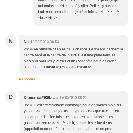
mais pas tous les jours. C'est peut-être pour ça qu'ils
ont moins de réticence à y aller. Petite, j'y passais
tout mon temps libre et je détestais ça !<br /> <br />
<br /> <br />
N
Nel
13/08/2013 08:53
<br /> Ah punaise tu en as de la chance. Le smiens détstent le
centre aéré et le centre de loisirs. C'est une plaie tous les
mercredi pour les y laisser et un casse tête pour les caser
ailleurs pendant<br /> les vacances!<br />
Répondre
D
Dragon d&#039;eau
05/08/2013 09:21
<br /> C'est effectivement dommage pour les sorties mais si il
y a des arguments objectifs du type de ceux que tu cites, ça
se comprend... Une fois que les parents ont laissé leurs
gosses au centre de<br /> loisir, ce sont les éducateurs
(appellation exacte ?) qui sont responsables et on peut