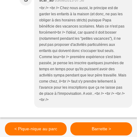
scar_ab
03/08/2013 07:56
<br /> <br /> Chez nous aussi, le principe est de
garder les enfants à la maison (et donc, ne pas les
obliger à des horaires stricts) puisque Papa
bénéficie des vacances scolaires. Mais ce n'est pas
forcément<br /> l'idéal, car quand il doit bosser
(notamment pendant les "petites vacances"), il ne
peut pas proposer d'activités particulières aux
enfants qui doivent donc s'occuper tout seuls.
Comme leur<br /> première expérience s'est bien
passée, je pense les inscrire quelques journées de
temps en temps pour qu'ils puissent avoir des
activités sympa pendant que leur père travaille. Mais
come chez, il<br /> faut s'y prendre tellement à
l'avance pour les inscriptions que ça ne laisse pas
de place à l'imrpovisation. A voir...<br /> <br /> <br />
<br />
< Pique-nique au parc
Barrette >