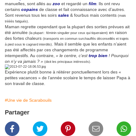
manuelles, sont allés au
zoo
et regardé un
film
. Ils ont revu
certains
copains
de classe et fait connaissance avec d’autres.
Sont revenus tous les soirs
sales
& fourbus mais contents
(mais
.
trèèès fatigués)
Maman regrette cependant que la plupart des sorties prévues ait
été annulée
en raison
(la plupart : féminin singulier pour ceux qui tiqueraient)
des fortes chaleurs
(transports en commun surchauffés déconseillés et trajets
. Mais il semble que les enfants n’aient
à pied sous le cagnard interdits)
pas été affectés par ces changements de programme
intempestifs. Au contraire,
« le centre, c’est
trop bien
! Pourquoi
on n’y va jamais ? »
(dixit les principaux intéressés).
Expérience plutôt bonne à réitérer ponctuellement lors des «
petites vacances » de l’année scolaire le temps de laisser Papa à
son travail de classe.
#Une vie de Scarabouils
Partager