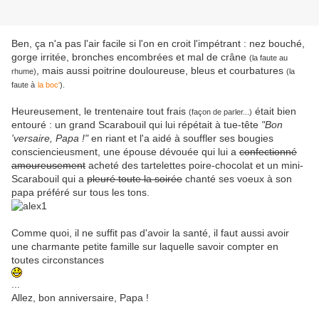
Ben, ça n'a pas l'air facile si l'on en croit l'impétrant : nez bouché,
gorge irritée, bronches encombrées et mal de crâne
(la faute au
, mais aussi poitrine douloureuse, bleus et courbatures
rhume)
(la
faute à
la boc'
).
Heureusement, le trentenaire tout frais
était bien
(façon de parler...)
entouré : un grand Scarabouil qui lui répétait à tue-tête
"Bon
'versaire, Papa !"
en riant et l'a aidé à souffler ses bougies
consciencieusment, une épouse dévouée qui lui a
confectionné
amoureusement
acheté des tartelettes poire-chocolat et un mini-
Scarabouil qui a
pleuré toute la soirée
chanté ses voeux à son
papa préféré sur tous les tons.
Comme quoi, il ne suffit pas d'avoir la santé, il faut aussi avoir
une charmante petite famille sur laquelle savoir compter en
toutes circonstances
...
Allez, bon anniversaire, Papa !