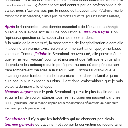
étant encore mal connus par les professionnels de
moi et surtout le foetus)
santé, nous n'aurions pas pris le risque de la vaccination
(d'ailleurs, tout le
monde me le déconseillait, à mots plus ou moins couverts, pour les mêmes raisons).
Après
le 4 novembre, une donnée essentielle de l'équation a changé
puisque nous avons accueilli une population à
100% de risque
. Bon.
l'épineuse question de la vaccination se reposait donc.
A la sortie de la maternité, la sage-femme de l'hospitalisation à domicile
m'a donné un premier avis. Selon elle, il ne sert à rien que je me fasse
vacciner. Comme
j'allaite
le Scarabouil nouveau-né, elle pense même
que le meilleur "vaccin" pour lui et moi serait que j'attrape le virus afin
de produire les anticorps qui le protègerait au cas où son père ou son
frère tomberaient malades à leur tour. Soit. Encore faudrait-il que je
m'arrange pour tomber malade la première... or, dans la famille, je ne
suis pas la plus exposée au virus. Il est donc vraisemblable que je sois
plutôt la dernière à le choper.
Mauvais augure
pour le petit Scarabouil qui est le plus fragile de tous
et qui a l'air de vouloir attraper tous les microbes qui passent par chez
nous
(d'ailleurs, tout le monde depuis nous recommande désormais de nous faire
vacciner, pour le protéger lui).
Conclusion
:
il n'y a que les imbéciles qui ne changent pas d'avis
tournée générale
de vaccins motivée par la conviction de réduire ainsi