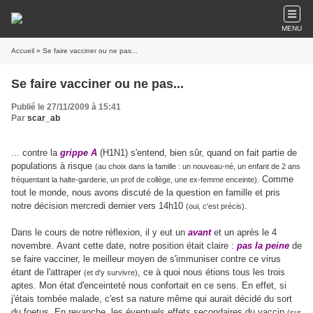
MENU
Accueil
» Se faire vacciner ou ne pas...
Se faire vacciner ou ne pas...
Publié le 27/11/2009 à 15:41
Par
scar_ab
... contre la
grippe A
(H1N1) s'entend, bien sûr, quand on fait partie de
populations à risque
(au choix dans la famille : un nouveau-né, un enfant de 2 ans
Comme
fréquentant la halte-garderie, un prof de collège, une ex-femme enceinte).
tout le monde, nous avons discuté de la question en famille et pris
notre décision mercredi dernier vers 14h10
.
(oui, c'est précis)
Dans le cours de notre réflexion, il y eut un
avant
et un après le 4
novembre. Avant cette date, notre position était claire :
pas la peine
de
se faire vacciner, le meilleur moyen de s'immuniser contre ce virus
étant de l'attraper
, ce à quoi nous étions tous les trois
(et d'y survivre)
aptes. Mon état d'enceinteté nous confortait en ce sens. En effet, si
j'étais tombée malade, c'est sa nature même qui aurait décidé du sort
du foetus. En revanche, les éventuels effets secondaires du vaccin
(sur