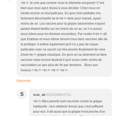
<br /> Je vois que comme nous le dilemme est grand ! C'est
bien que vous ayez réussi à vous décider. Chez nous on
hésite encore un tout petit peu. En gros mon pédiatre m'a
fortement déconseillé de le<br /> faire pour Hanaé, ayant
moins de an. Les vaccins pour la grippe saisonnière n'ayant
jamais étaient testés sur les moins de un an, on n’a aucun
recul (idem pour les femmes enceintes). Par contre il<br /> dit
que Esteban et nous même devont nous faire vacciner afin de
la protéger. Il estime également qu'il n'y a pas de risque
particulier avec ce vaccin car très proche finalement de celui
d'une<br /> grippe classique. En gros on va sûrement se faire
vacciner mais encore faudrait il qu'il ouvre notre centre de
vaccination un peu plus de 4h par semaine... Bizzz aux
loulous ! <br /> <br /> <br /> <br />
Répondre
S
scar_ab
02/12/2009 07:51
<br /> Mes parents sont vaccinés contre la grippe
habituelle ; leur médecin trouve que c'est suffisant
pour eux. Il dit aussi que la grippe A est proche d'un