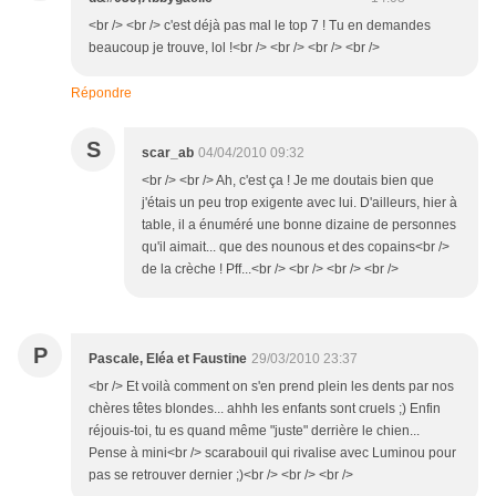
<br /> <br /> c'est déjà pas mal le top 7 ! Tu en demandes
beaucoup je trouve, lol !<br /> <br /> <br /> <br />
Répondre
S
scar_ab
04/04/2010 09:32
<br /> <br /> Ah, c'est ça ! Je me doutais bien que
j'étais un peu trop exigente avec lui. D'ailleurs, hier à
table, il a énuméré une bonne dizaine de personnes
qu'il aimait... que des nounous et des copains<br />
de la crèche ! Pff...<br /> <br /> <br /> <br />
P
Pascale, Eléa et Faustine
29/03/2010 23:37
<br /> Et voilà comment on s'en prend plein les dents par nos
chères têtes blondes... ahhh les enfants sont cruels ;) Enfin
réjouis-toi, tu es quand même "juste" derrière le chien...
Pense à mini<br /> scarabouil qui rivalise avec Luminou pour
pas se retrouver dernier ;)<br /> <br /> <br />