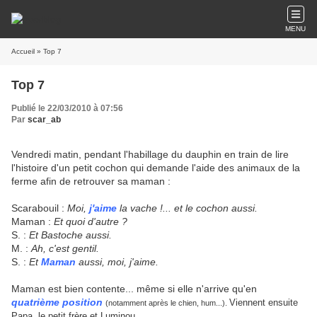
MENU
Accueil
» Top 7
Top 7
Publié le 22/03/2010 à 07:56
Par
scar_ab
Vendredi matin, pendant l'habillage du dauphin en train de lire
l'histoire d'un petit cochon qui demande l'aide des animaux de la
ferme afin de retrouver sa maman :
Scarabouil :
Moi,
j'aime
la vache !... et le cochon aussi.
Maman :
Et quoi d'autre ?
S. :
Et Bastoche aussi.
M. :
Ah, c'est gentil.
S. :
Et
Maman
aussi, moi, j'aime.
Maman est bien contente... même si elle n'arrive qu'en
quatrième position
Viennent ensuite
(notamment après le chien, hum...).
Papa, le petit frère et Luminou.