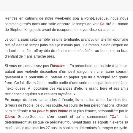
Rentrés en catimini de notre week-end spa à Pont-L’évêque, nous nous
sommes glissés dans une salle obscure, le temps de voir
Ça
, tiré du roman
de Stephen King, juste avant de récupérer le moyen chez sa copine.
Je connaissais cette terrible histoire terrifiante, ayant vu un téléfilm éponyme
diffusé dans le temps jadis mais je n’avais pas lu le roman. Selon l’expert de
la famille, ce film effroyable de réalisme est très fidèle au bouquin, au bras
d’enfant de 4 ans arraché près.
Si vous ne connaissez pas l’
histoire
… En préambule, on assiste à la triste,
autant que violente disparition d’un petit garçon en ciré jaune courant
gaiement à la poursuite du bateau en papier que lui a fabriqué son grand
frère. Ce fait divers fait en réalité partie d’une série de disparitions d’enfants
inexpliquées. À l’occasion des vacances d’été, le grand frère et ses amis
décident d’enquêter sur ces faits mystérieux.
En marge de leurs camarades à l’école, ils sont les cibles favorites des
terreurs de l'école, ce qui les soude. Au cours de leur pérégrinations, chacun
sera confronté à
sa peur la plus intime
et la plus tenace, personnifiée par le
Clown
Grippe-Sou qui s’en nourrit et qu’ils surnomment
"Ça"
. Ils
détermineront aussi que ce prédateur fou vivant dans les égouts n’exerce sa
malfaisance que tous les 27 ans. Ils sont bien déterminés à enrayer ce cycle.