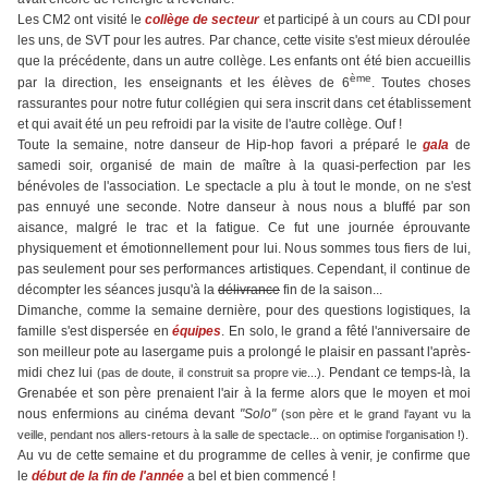
Les CM2 ont visité le
collège de secteur
et participé à un cours au CDI pour
les uns, de SVT pour les autres. Par chance, cette visite s'est mieux déroulée
que la précédente, dans un autre collège. Les enfants ont été bien accueillis
ème
par la direction, les enseignants et les élèves de 6
. Toutes choses
rassurantes pour notre futur collégien qui sera inscrit dans cet établissement
et qui avait été un peu refroidi par la visite de l'autre collège. Ouf !
Toute la semaine, notre danseur de Hip-hop favori a préparé le
gala
de
samedi soir, organisé de main de maître à la quasi-perfection par les
bénévoles de l'association. Le spectacle a plu à tout le monde, on ne s'est
pas ennuyé une seconde. Notre danseur à nous nous a bluffé par son
aisance, malgré le trac et la fatigue. Ce fut une journée éprouvante
physiquement et émotionnellement pour lui. Nous sommes tous fiers de lui,
pas seulement pour ses performances artistiques. Cependant, il continue de
décompter les séances jusqu'à la
délivrance
fin de la saison...
Dimanche, comme la semaine dernière, pour des questions logistiques, la
famille s'est dispersée en
équipes
. En solo, le grand a fêté l'anniversaire de
son meilleur pote au lasergame puis a prolongé le plaisir en passant l'après-
midi chez lui
. Pendant ce temps-là, la
(pas de doute, il construit sa propre vie...)
Grenabée et son père prenaient l'air à la ferme alors que le moyen et moi
nous enfermions au cinéma devant
"Solo"
(son père et le grand l'ayant vu la
.
veille, pendant nos allers-retours à la salle de spectacle... on optimise l'organisation !)
Au vu de cette semaine et du programme de celles à venir, je confirme que
le
début de la fin de l'année
a bel et bien commencé !