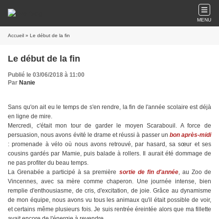
MENU
Accueil
» Le début de la fin
Le début de la fin
Publié le 03/06/2018 à 11:00
Par
Nanie
Sans qu'on ait eu le temps de s'en rendre, la fin de l'année scolaire est déjà
en ligne de mire.
Mercredi, c'était mon tour de garder le moyen Scarabouil. A force de
persuasion, nous avons évité le drame et réussi à passer un
bon après-midi
: promenade à vélo où nous avons retrouvé, par hasard, sa sœur et ses
cousins gardés par Mamie, puis balade à rollers. Il aurait été dommage de
ne pas profiter du beau temps.
La Grenabée a participé à sa première
sortie de fin d'année
, au Zoo de
Vincennes, avec sa mère comme chaperon. Une journée intense, bien
remplie d'enthousiasme, de cris, d'excitation, de joie. Grâce au dynamisme
de mon équipe, nous avons vu tous les animaux qu'il était possible de voir,
et certains même plusieurs fois. Je suis rentrée éreintée alors que ma fillette
avait encore de l'énergie à revendre.