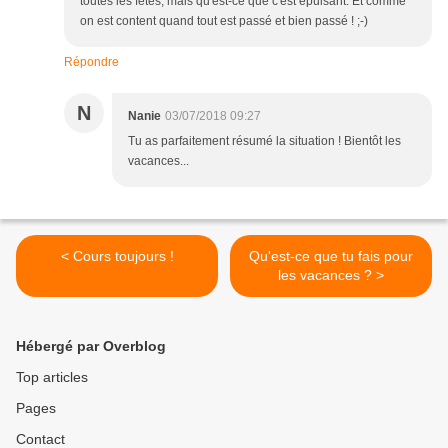
toutes les fêtes, mais qu'est-ce que c'est épuisant. Et comme
on est content quand tout est passé et bien passé ! ;-)
Répondre
N
Nanie
03/07/2018 09:27
Tu as parfaitement résumé la situation ! Bientôt les
vacances...
< Cours toujours !
Qu'est-ce que tu fais pour
les vacances ? >
Hébergé par Overblog
Top articles
Pages
Contact