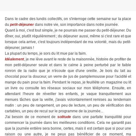
Dans le cadre des lundis collectifs, on s'interroge cette semaine sur la place
du
petit-déjeuner
dans notre vie, son importance dans notre journée.
Quant à moi, c'est tout simple, je ne pourrais me passer du petit-déjeuner. Du
dîner, oui, plutôt régulièrement ; du déjeuner aussi, même si c'est rare et que
lorsque cela arrive, c'est toujours indépendant de ma volonté, mais du petit-
déjeuner, jamais !
La plupart du temps, je sors du lit mue par la faim.
Idéalement
, je me lève avant le reste de la maisonnée, histoire de profiter de
mon petit-déjeuner seule et dans le calme à peine perturbé par le faible
ronron de la radio que je n'écoute que d'une oreille. Je bois du lait au
chocolat pour la douceur, un verre de jus de pamplemousse pour l'acidité et
mange du pain pour la faim. Pendant le repas, je feuillète un magazine ou lit
un livre ou consulte les réseaux sociaux sur mon téléphone. Ensuite, en
attendant l'heure de réveiller les enfants, je vaque tranquillement aux
menues tâches que la veille, j'avais volontairement remises au lendemain
matin : un peu de rangement, un peu de lecture, un peu de vérification des
cartables, un peu de recul sur le programme de la journée...
J'ai besoin de ce moment de
solitude
dans une parfaite tranquillité pour
commencer la journée dans les meilleures conditions. Cela ne garantit pas
que la journée entière sera bonne, certes, mais il est certain que si pour une
raison ou une autre, je ne peux pas bénéficier de ce moment, ma