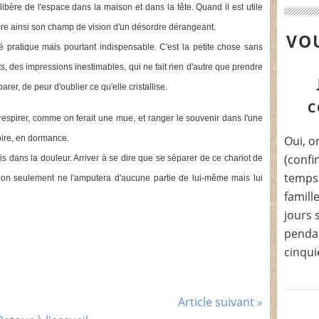
libère de l'espace dans la maison et dans la tête. Quand il est utile
ibère ainsi son champ de vision d'un désordre dérangeant.
VOU
lité pratique mais pourtant indispensable. C'est la petite chose sans
, des impressions inestimables, qui ne fait rien d'autre que prendre
rer, de peur d'oublier ce qu'elle cristallise.
C
respirer, comme on ferait une mue, et ranger le souvenir dans l'une
oire, en dormance.
Oui, on
(confi
ois dans la douleur. Arriver à se dire que se séparer de ce chariot de
temps.
on seulement ne l'amputera d'aucune partie de lui-même mais lui
famill
jours 
pendan
cinqui
Article suivant »