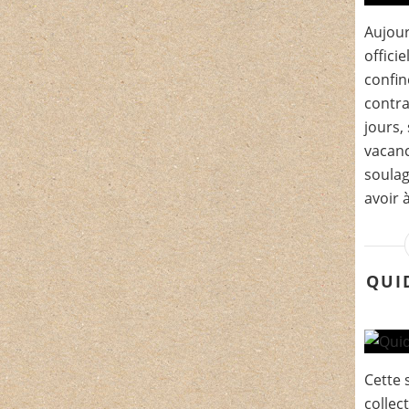
Aujour
offici
confin
contra
jours,
vacanc
soulag
avoir à
QUI
Cette 
collec