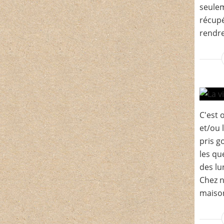
seulem
récupé
rendre 
C'est 
et/ou 
pris g
les qu
des lu
Chez n
maison