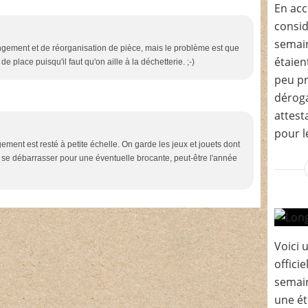
En acc
consid
semain
angement et de réorganisation de pièce, mais le problème est que
étaien
e place puisqu'il faut qu'on aille à la déchetterie. ;-)
peu pr
déroga
attest
pour le
ement est resté à petite échelle. On garde les jeux et jouets dont
à se débarrasser pour une éventuelle brocante, peut-être l'année
Voici
offici
semain
une ét