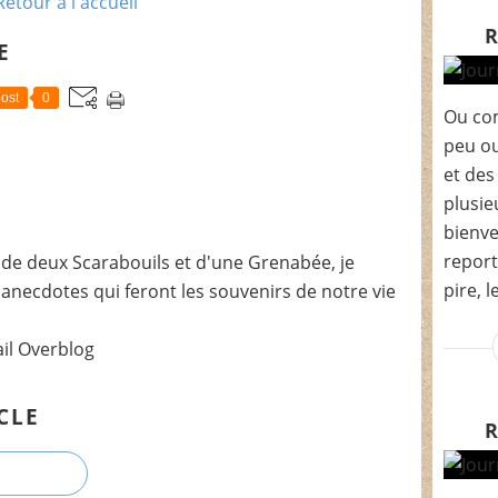
Retour à l'accueil
E
ost
0
Ou com
peu ou
et des
plusie
bienve
report
de deux Scarabouils et d'une Grenabée, je
pire, l
t anecdotes qui feront les souvenirs de notre vie
ail Overblog
CLE