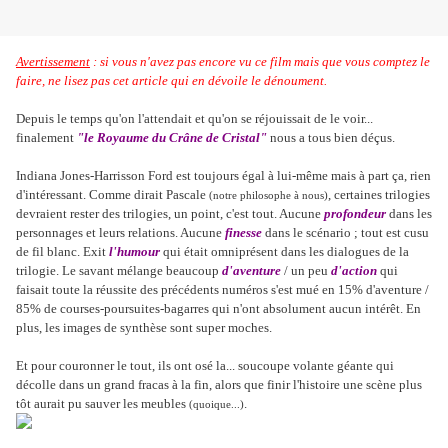
Avertissement
: si vous n'avez pas encore vu ce film mais que vous comptez le
faire, ne lisez pas cet article qui en dévoile le dénoument.
Depuis le temps qu'on l'attendait et qu'on se réjouissait de le voir...
finalement
"le Royaume du Crâne de Cristal"
nous a tous bien déçus.
Indiana Jones-Harrisson Ford est toujours égal à lui-même mais à part ça, rien
d'intéressant. Comme dirait Pascale
, certaines trilogies
(notre philosophe à nous)
devraient rester des trilogies, un point, c'est tout. Aucune
profondeur
dans les
personnages et leurs relations. Aucune
finesse
dans le scénario ; tout est cusu
de fil blanc. Exit
l'humour
qui était omniprésent dans les dialogues de la
trilogie. Le savant mélange beaucoup
d'aventure
/ un peu
d'action
qui
faisait toute la réussite des précédents numéros s'est mué en 15% d'aventure /
85% de courses-poursuites-bagarres qui n'ont absolument aucun intérêt. En
plus, les images de synthèse sont super moches.
Et pour couronner le tout, ils ont osé la... soucoupe volante géante qui
décolle dans un grand fracas à la fin, alors que finir l'histoire une scène plus
tôt aurait pu sauver les meubles
.
(quoique...)