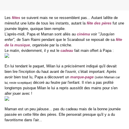
Les
fêtes
se suivent mais ne se ressemblent pas... Autant la
fête de
mères
fut une lutte de tous les instants, autant la
fête des pères
fut une
journée légère, quoique bien remplie.
L'après-midi, Papa et Maman sont allés au
cinéma
voir
"Jusqu'en
enfer",
de Sam Raimi pendant que le Scarabouil se reposait de sa
fête
de la musique
, organisée par la crèche.
Le matin, évidemment, il y eut le
cadeau
fait main offert à Papa :
En lui tendant le paquet, Milan lui a précisément indiqué qu'il devait
bien lire l'incription du haut avant de l'ouvrir, c'était important. Après
avoir bien tout lu, Papa a découvert un
marque-page
(selon Maman car
décoré au feutre par l'enfant. Il n'en a pas profité
lui, reste sceptique)
longtemps puisque Milan le lui a repris aussitôt des mains pour s'en
aller jouer avec !
Maman est un peu jalouse... pas du cadeau mais de la bonne journée
passée en cette fête des pères. Elle penserait presque qu'il y a du
favoritisme dans l'air...