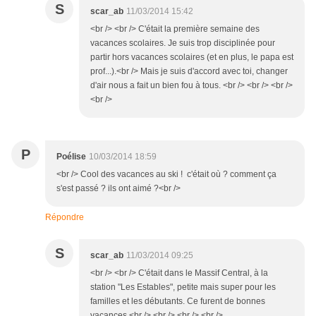
S
scar_ab
11/03/2014 15:42
<br /> <br /> C'était la première semaine des
vacances scolaires. Je suis trop disciplinée pour
partir hors vacances scolaires (et en plus, le papa est
prof...).<br /> Mais je suis d'accord avec toi, changer
d'air nous a fait un bien fou à tous. <br /> <br /> <br />
<br />
P
Poélise
10/03/2014 18:59
<br /> Cool des vacances au ski ! c'était où ? comment ça
s'est passé ? ils ont aimé ?<br />
Répondre
S
scar_ab
11/03/2014 09:25
<br /> <br /> C'était dans le Massif Central, à la
station "Les Estables", petite mais super pour les
familles et les débutants. Ce furent de bonnes
vacances.<br /> <br /> <br /> <br />