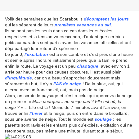
Voilà des semaines que les Scarabouils
décomptent les jours
qui les séparent de leurs
premières vacances au ski
.
Ils ne sont pas les seuls dans ce cas dans leurs écoles
respectives et la tension va crescendo, d’autant que certains
petits camarades sont partis avant les vacances officielles et ont
déjà partagé leur retour d’expérience.
Le jour J,
l’excitation
est à son comble et c’est près d’une heure
et demie après l’horaire initialement prévu que la famille prend
enfin la route. Le voyage est un peu
chaotique
, avec environ 1
arrêt par heure pour des causes obscures. Il est aussi plein
d’inquiétude
, car on a beau s’approcher doucement mais
sûrement du but, il n’y a
PAS de neige
! De la pluie, oui, qui
alterne avec un franc soleil, oui, mais pas de neige…
Alors, on scrute le paysage et c’est à celui qui apercevra la neige
en premier.
« Mais pourquoi il ne neige pas ? Elle est où, la
neige ? »
… Elle est là ! Moins de 7 minutes avant l’arrivée, on
trouve enfin
l’hiver
et la neige, puis on entre dans le brouillard,
sous une averse de neige. Tout le monde est
soulagé
; les
parents sont ravis et les enfants plus qu’excités, excitation qui ne
retombera pas, pas même une minute, durant tout le séjour.