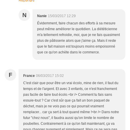
Répondre
N
Nanie
15/03/2017 12:29
Évidemment, faire chacun des efforts à sa mesure
peut même améliorer le quotidien. La diététicienne
m'a tellement refroidie, moi, que je ne fais quasiment
plus de pâtisserie alors que j'aime ça. Mais il reste
que le fait maison est toujours moins empoisonné
que ce qu'on achète dans le commerce.
F
France
06/03/2017 15:02
C'est clair que pour être un vrai écolo, mine de rien, il faut du
temps et de l'argent. Et avec 3 enfants, ce n'est franchement
pas facile de faire tout écolo.<br /> Comment tu fais sans
essuie-tout ? Car c'est sûr que ça fait un bon paquet de
déchet, mais je ne vois pas ce qui pourrait vraiment
remplacer... car ça sert à tout quand même !<br /> Dans notre
futur "chez nous", il faudra aussi qu'on limite le nombre de
poubelles. Contrairement à ce qu'on fait maintenant, ça va
nous changer purement et simplement. Mais ce ne sera pas