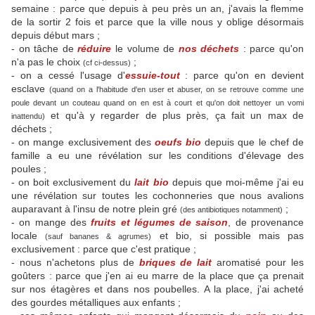
semaine : parce que depuis à peu près un an, j'avais la flemme
de la sortir 2 fois et parce que la ville nous y oblige désormais
depuis début mars ;
- on tâche de
réduire
le volume de
nos déchets
: parce qu'on
n'a pas le choix
;
(cf ci-dessus)
- on a cessé l'usage d'
essuie-tout
: parce qu'on en devient
esclave
(quand on a l'habitude d'en user et abuser, on se retrouve comme une
poule devant un couteau quand on en est à court et qu'on doit nettoyer un vomi
et qu'à y regarder de plus près, ça fait un max de
inattendu)
déchets ;
- on mange exclusivement des
oeufs bio
depuis que le chef de
famille a eu une révélation sur les conditions d'élevage des
poules ;
- on boit exclusivement du
lait bio
depuis que moi-même j'ai eu
une révélation sur toutes les cochonneries que nous avalions
auparavant à l'insu de notre plein gré
;
(des antibiotiques notamment)
- on mange des
fruits et légumes de saison
, de provenance
locale
et bio, si possible mais pas
(sauf bananes & agrumes)
exclusivement : parce que c'est pratique ;
- nous n'achetons plus de
briques de lait
aromatisé pour les
goûters : parce que j'en ai eu marre de la place que ça prenait
sur nos étagères et dans nos poubelles. A la place, j'ai acheté
des gourdes métalliques aux enfants ;