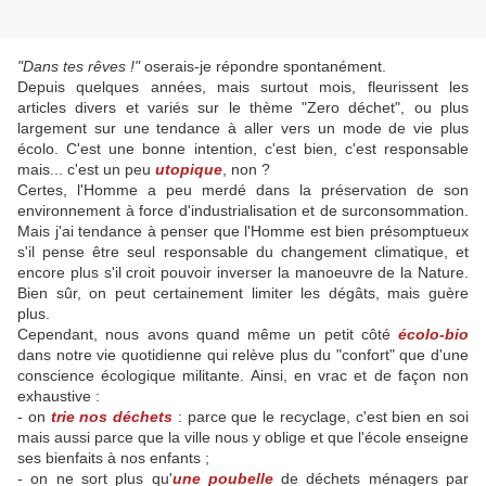
"Dans tes rêves !"
oserais-je répondre spontanément.
Depuis quelques années, mais surtout mois, fleurissent les
articles divers et variés sur le thème "Zero déchet", ou plus
largement sur une tendance à aller vers un mode de vie plus
écolo. C'est une bonne intention, c'est bien, c'est responsable
mais... c'est un peu
utopique
, non ?
Certes, l'Homme a peu merdé dans la préservation de son
environnement à force d'industrialisation et de surconsommation.
Mais j'ai tendance à penser que l'Homme est bien présomptueux
s'il pense être seul responsable du changement climatique, et
encore plus s'il croit pouvoir inverser la manoeuvre de la Nature.
Bien sûr, on peut certainement limiter les dégâts, mais guère
plus.
Cependant, nous avons quand même un petit côté
écolo-bio
dans notre vie quotidienne qui relève plus du "confort" que d'une
conscience écologique militante. Ainsi, en vrac et de façon non
exhaustive :
- on
trie nos déchets
: parce que le recyclage, c'est bien en soi
mais aussi parce que la ville nous y oblige et que l'école enseigne
ses bienfaits à nos enfants ;
- on ne sort plus qu'
une poubelle
de déchets ménagers par