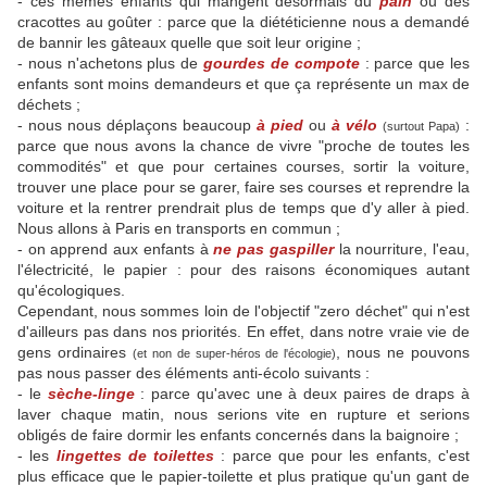
- ces mêmes enfants qui mangent désormais du
pain
ou des
cracottes au goûter : parce que la diététicienne nous a demandé
de bannir les gâteaux quelle que soit leur origine ;
- nous n'achetons plus de
gourdes de compote
: parce que les
enfants sont moins demandeurs et que ça représente un max de
déchets ;
- nous nous déplaçons beaucoup
à pied
ou
à vélo
:
(surtout Papa)
parce que nous avons la chance de vivre "proche de toutes les
commodités" et que pour certaines courses, sortir la voiture,
trouver une place pour se garer, faire ses courses et reprendre la
voiture et la rentrer prendrait plus de temps que d'y aller à pied.
Nous allons à Paris en transports en commun ;
- on apprend aux enfants à
ne pas gaspiller
la nourriture, l'eau,
l'électricité, le papier : pour des raisons économiques autant
qu'écologiques.
Cependant, nous sommes loin de l'objectif "zero déchet" qui n'est
d'ailleurs pas dans nos priorités. En effet, dans notre vraie vie de
gens ordinaires
, nous ne pouvons
(et non de super-héros de l'écologie)
pas nous passer des éléments anti-écolo suivants :
- le
sèche-linge
: parce qu'avec une à deux paires de draps à
laver chaque matin, nous serions vite en rupture et serions
obligés de faire dormir les enfants concernés dans la baignoire ;
- les
lingettes de toilettes
: parce que pour les enfants, c'est
plus efficace que le papier-toilette et plus pratique qu'un gant de