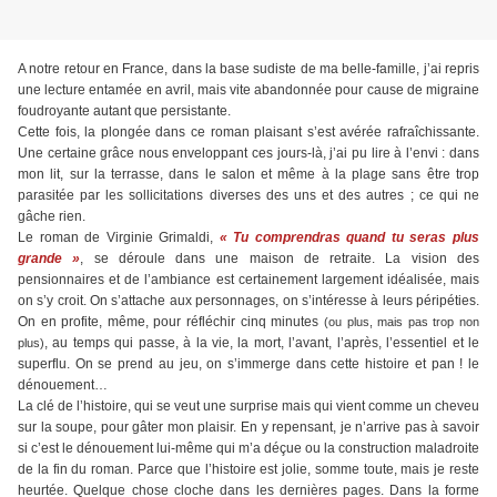
A notre retour en France, dans la base sudiste de ma belle-famille, j’ai repris
une lecture entamée en avril, mais vite abandonnée pour cause de migraine
foudroyante autant que persistante.
Cette fois, la plongée dans ce roman plaisant s’est avérée rafraîchissante.
Une certaine grâce nous enveloppant ces jours-là, j’ai pu lire à l’envi : dans
mon lit, sur la terrasse, dans le salon et même à la plage sans être trop
parasitée par les sollicitations diverses des uns et des autres ; ce qui ne
gâche rien.
Le roman de Virginie Grimaldi,
« Tu comprendras quand tu seras plus
grande »
, se déroule dans une maison de retraite. La vision des
pensionnaires et de l’ambiance est certainement largement idéalisée, mais
on s’y croit. On s’attache aux personnages, on s’intéresse à leurs péripéties.
On en profite, même, pour réfléchir cinq minutes
(ou plus, mais pas trop non
, au temps qui passe, à la vie, la mort, l’avant, l’après, l’essentiel et le
plus)
superflu. On se prend au jeu, on s’immerge dans cette histoire et pan ! le
dénouement…
La clé de l’histoire, qui se veut une surprise mais qui vient comme un cheveu
sur la soupe, pour gâter mon plaisir. En y repensant, je n’arrive pas à savoir
si c’est le dénouement lui-même qui m’a déçue ou la construction maladroite
de la fin du roman. Parce que l’histoire est jolie, somme toute, mais je reste
heurtée. Quelque chose cloche dans les dernières pages. Dans la forme