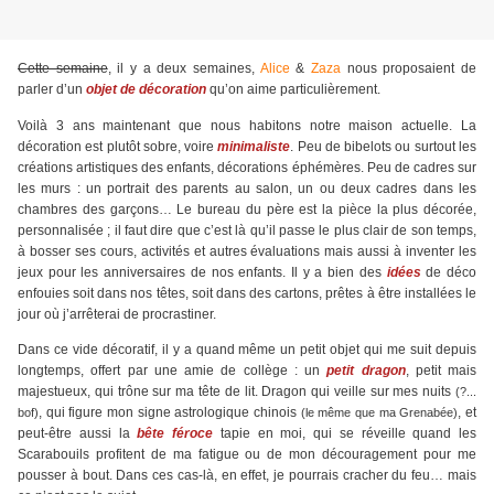
Cette semaine
, il y a deux semaines,
Alice
&
Zaza
nous proposaient de
parler d’un
objet de décoration
qu’on aime particulièrement.
Voilà 3 ans maintenant que nous habitons notre maison actuelle. La
décoration est plutôt sobre, voire
minimaliste
. Peu de bibelots ou surtout les
créations artistiques des enfants, décorations éphémères. Peu de cadres sur
les murs : un portrait des parents au salon, un ou deux cadres dans les
chambres des garçons… Le bureau du père est la pièce la plus décorée,
personnalisée ; il faut dire que c’est là qu’il passe le plus clair de son temps,
à bosser ses cours, activités et autres évaluations mais aussi à inventer les
jeux pour les anniversaires de nos enfants. Il y a bien des
idées
de déco
enfouies soit dans nos têtes, soit dans des cartons, prêtes à être installées le
jour où j’arrêterai de procrastiner.
Dans ce vide décoratif, il y a quand même un petit objet qui me suit depuis
longtemps, offert par une amie de collège : un
petit dragon
, petit mais
majestueux, qui trône sur ma tête de lit. Dragon qui veille sur mes nuits
(?...
, qui figure mon signe astrologique chinois
, et
bof)
(le même que ma Grenabée)
peut-être aussi la
bête féroce
tapie en moi, qui se réveille quand les
Scarabouils profitent de ma fatigue ou de mon découragement pour me
pousser à bout. Dans ces cas-là, en effet, je pourrais cracher du feu… mais