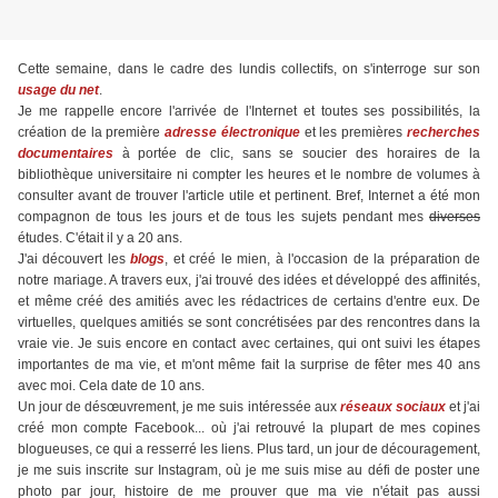
Cette semaine, dans le cadre des lundis collectifs, on s'interroge sur son
usage du net
.
Je me rappelle encore l'arrivée de l'Internet et toutes ses possibilités, la
création de la première
adresse électronique
et les premières
recherches
documentaires
à portée de clic, sans se soucier des horaires de la
bibliothèque universitaire ni compter les heures et le nombre de volumes à
consulter avant de trouver l'article utile et pertinent. Bref, Internet a été mon
compagnon de tous les jours et de tous les sujets pendant mes
diverses
études. C'était il y a 20 ans.
J'ai découvert les
blogs
, et créé le mien, à l'occasion de la préparation de
notre mariage. A travers eux, j'ai trouvé des idées et développé des affinités,
et même créé des amitiés avec les rédactrices de certains d'entre eux. De
virtuelles, quelques amitiés se sont concrétisées par des rencontres dans la
vraie vie. Je suis encore en contact avec certaines, qui ont suivi les étapes
importantes de ma vie, et m'ont même fait la surprise de fêter mes 40 ans
avec moi. Cela date de 10 ans.
Un jour de désœuvrement, je me suis intéressée aux
réseaux sociaux
et j'ai
créé mon compte Facebook... où j'ai retrouvé la plupart de mes copines
blogueuses, ce qui a resserré les liens. Plus tard, un jour de découragement,
je me suis inscrite sur Instagram, où je me suis mise au défi de poster une
photo par jour, histoire de me prouver que ma vie n'était pas aussi