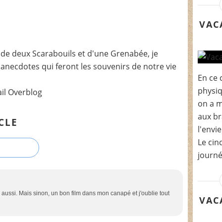
VAC
de deux Scarabouils et d'une Grenabée, je
t anecdotes qui feront les souvenirs de notre vie
En ce 
physiq
ail Overblog
on a m
aux br
CLE
l'envie
Le cin
journé
re aussi. Mais sinon, un bon film dans mon canapé et j'oublie tout
VAC