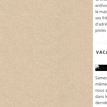
enthou
le mat
ses fr
d'adré
pistes
VAC
Samedi
même 
nous 
dans l
dernièr