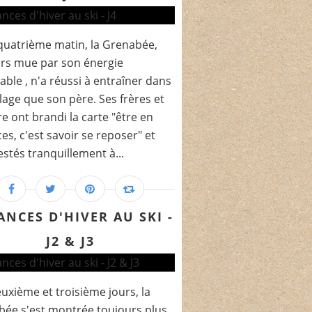
quatrième matin, la Grenabée,
rs mue par son énergie
rable , n'a réussi à entraîner dans
llage que son père. Ses frères et
e ont brandi la carte "être en
es, c'est savoir se reposer" et
estés tranquillement à...
ANCES D'HIVER AU SKI -
J2 & J3
uxième et troisième jours, la
ée s'est montrée toujours plus