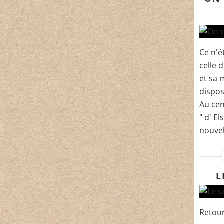
Ce n'é
celle 
et sa 
disposi
Au cen
" d' E
nouvell
L
Retour