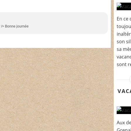
En ce 
toujou
br /> Bonne journée
inalté
son si
sa mèr
vacanc
sont r
VAC
Aux de
Grenab