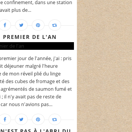
le confinement, dans une station
 avait plus de...
PREMIER DE L'AN
remier jour de l'année, j'ai : pris
it déjeuner malgré l'heure
e de mon réveil plié du linge
té des cubes de fromage et des
s agrémentés de saumon fumé et
 ; il n'y avait pas de reste de
car nous n'avions pas...
N'EST PAS À L'ABRI DU