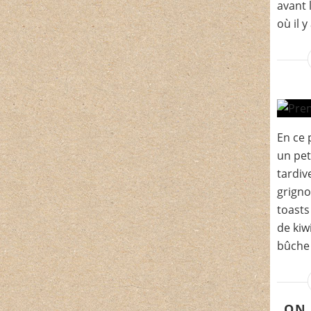
avant 
où il y
En ce p
un pet
tardiv
grigno
toast
de kiwi
bûche 
ON 