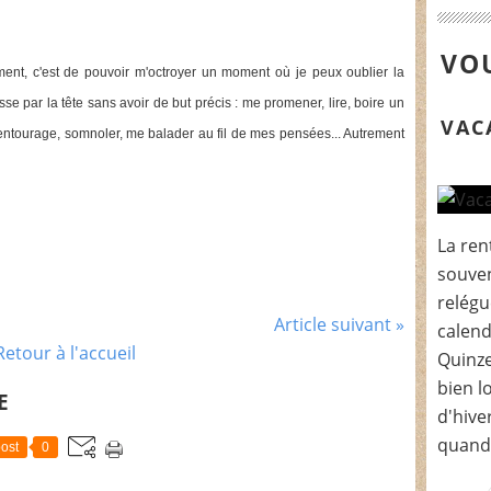
VOU
aiment, c'est de pouvoir m'octroyer un moment où je peux oublier la
se par la tête sans avoir de but précis : me promener, lire, boire un
VAC
ntourage, somnoler, me balader au fil de mes pensées... Autrement
La ren
souven
relégu
Article suivant »
calend
Retour à l'accueil
Quinze
bien l
E
d'hive
quand.
ost
0