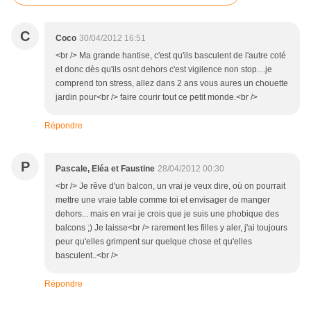
C
Coco
30/04/2012 16:51
<br /> Ma grande hantise, c'est qu'ils basculent de l'autre coté
et donc dès qu'ils osnt dehors c'est vigilence non stop....je
comprend ton stress, allez dans 2 ans vous aures un chouette
jardin pour<br /> faire courir tout ce petit monde.<br />
Répondre
P
Pascale, Eléa et Faustine
28/04/2012 00:30
<br /> Je rêve d'un balcon, un vrai je veux dire, où on pourrait
mettre une vraie table comme toi et envisager de manger
dehors... mais en vrai je crois que je suis une phobique des
balcons ;) Je laisse<br /> rarement les filles y aler, j'ai toujours
peur qu'elles grimpent sur quelque chose et qu'elles
basculent..<br />
Répondre