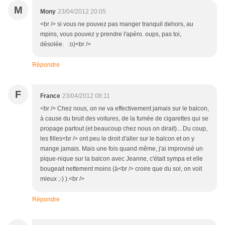
M
Mony
23/04/2012 20:05
<br /> si vous ne pouvez pas manger tranquil dehors, au
mpins, vous pouvez y prendre l'apéro. oups, pas toi,
désolée. :o)<br />
Répondre
F
France
23/04/2012 08:11
<br /> Chez nous, on ne va effectivement jamais sur le balcon,
à cause du bruit des voitures, de la fumée de cigarettes qui se
propage partout (et beaucoup chez nous on dirait)... Du coup,
les filles<br /> ont peu le droit d'aller sur le balcon et on y
mange jamais. Mais une fois quand même, j'ai improvisé un
pique-nique sur la balcon avec Jeanne, c'était sympa et elle
bougeait nettement moins (à<br /> croire que du sol, on voit
mieux ;-) ).<br />
Répondre