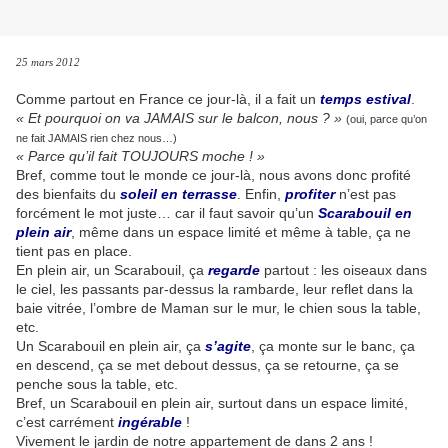
25 mars 2012
Comme partout en France ce jour-là, il a fait un
temps estival
.
« Et pourquoi on va JAMAIS sur le balcon, nous ? »
(oui, parce qu’on
ne fait JAMAIS rien chez nous…)
« Parce qu’il fait TOUJOURS moche ! »
Bref, comme tout le monde ce jour-là, nous avons donc profité
des bienfaits du
soleil en terrasse
. Enfin,
profiter
n’est pas
forcément le mot juste… car il faut savoir qu’un
Scarabouil en
plein air
, même dans un espace limité et même à table, ça ne
tient pas en place.
En plein air, un Scarabouil, ça
regarde
partout : les oiseaux dans
le ciel, les passants par-dessus la rambarde, leur reflet dans la
baie vitrée, l’ombre de Maman sur le mur, le chien sous la table,
etc.
Un Scarabouil en plein air, ça
s’agite
, ça monte sur le banc, ça
en descend, ça se met debout dessus, ça se retourne, ça se
penche sous la table, etc.
Bref, un Scarabouil en plein air, surtout dans un espace limité,
c’est carrément
ingérable
!
Vivement le jardin de notre appartement de dans 2 ans !