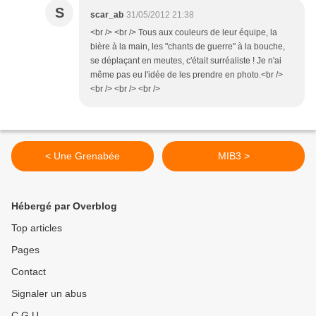
S
scar_ab
31/05/2012 21:38
<br /> <br /> Tous aux couleurs de leur équipe, la
bière à la main, les "chants de guerre" à la bouche,
se déplaçant en meutes, c'était surréaliste ! Je n'ai
même pas eu l'idée de les prendre en photo.<br />
<br /> <br /> <br />
< Une Grenabée
MIB3 >
Hébergé par Overblog
Top articles
Pages
Contact
Signaler un abus
C.G.U.