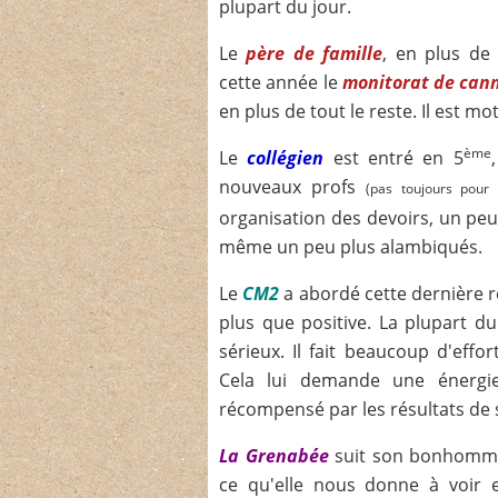
plupart du jour.
Le
père de famille
, en plus de 
cette année le
monitorat de can
en plus de tout le reste. Il est mo
ème
Le
collégien
est entré en 5
nouveaux profs
(pas toujours pour
organisation des devoirs, un pe
même un peu plus alambiqués.
Le
CM2
a abordé cette dernière 
plus que positive. La plupart du
sérieux. Il fait beaucoup d'effo
Cela lui demande une énergie 
récompensé par les résultats de s
La Grenabée
suit son bonhomme 
ce qu'elle nous donne à voir e