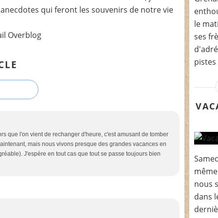
t anecdotes qui feront les souvenirs de notre vie
enthou
le mat
ail Overblog
ses fr
d'adré
pistes
CLE
VAC
Alors que l'on vient de rechanger d'heure, c'est amusant de tomber
 maintenant, mais nous vivons presque des grandes vacances en
éable). J'espère en tout cas que tout se passe toujours bien
Samedi
même 
nous 
dans l
dernièr