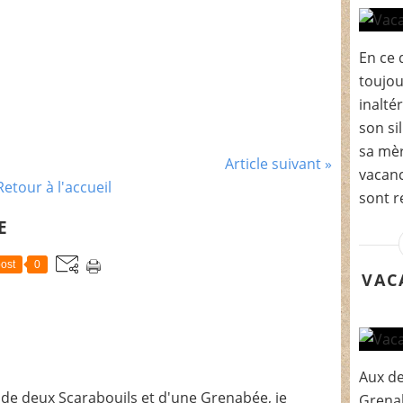
En ce 
toujou
inalté
son si
sa mèr
Article suivant »
vacanc
Retour à l'accueil
sont r
E
ost
0
VAC
Aux de
de deux Scarabouils et d'une Grenabée, je
Grenab