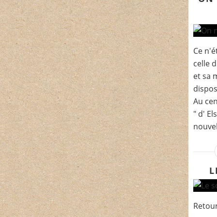
Ce n'é
celle 
et sa 
disposi
Au cen
" d' E
nouvell
L
Retour