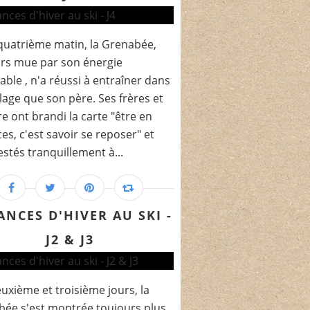
quatrième matin, la Grenabée,
rs mue par son énergie
rable , n'a réussi à entraîner dans
llage que son père. Ses frères et
e ont brandi la carte "être en
es, c'est savoir se reposer" et
estés tranquillement à...
ANCES D'HIVER AU SKI -
J2 & J3
uxième et troisième jours, la
ée s'est montrée toujours plus