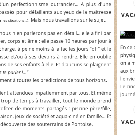
d'un perfectionnisme outrancier... A plus d'une
passés pour défaillants aux yeux de la maîtresse
VAC
. Mais nous travaillons sur le sujet.
les situations...)
 nous n'en parlerons pas en détail... elle a fini par
r, corps et âme : elle passe 10 heures par jour à
En ce 
charge, à peine moins à la fac les jours "off" et le
physiq
asse et/ou à ses devoirs à rendre. Elle en oublie
on a m
sons de ses enfants à elle. Et d'aucuns se plaignent
aux br
te parler !..."
l'envie
ment à toutes les prédictions de tous horizons.
Le cin
ient attendues impatiemment par tous. Et même
journé
 trop de temps à travailler, tout le monde prend
ofiter de moments partagés : piscine père/fille,
maison, jeux de société et aqua-ciné en famille... Et
VAC
a découverte des souterrains de Pontoise.