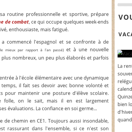
sa routine professionnelle et sportive, prépare
VOU
ne de combat
, ce qui occupe quelques week-ends
tivé, enthousiaste, mais fatigué.
VAC
, a commencé l'espagnol et se confronte à de
et à une nouvelle
 le mieux par rapport à l'an passé)
u plus nombreux, un peu plus élaborés et parfois
La ren
souven
rentrée à l'école élémentaire avec une dynamique
relégu
 temps, il fait ses devoir avec bonne volonté et
calend
rts pour maintenir une posture d'élève scolaire.
Quinze
folle, on le sait, mais il en est largement
bien l
es évaluations. La confiance en soi germe...
d'hive
quand.
de chemin en CE1. Toujours aussi insondable,
st rassurant dans l'ensemble, si ce n'est son