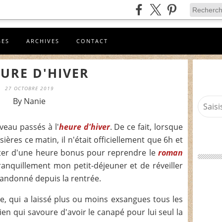
GES
ARCHIVES
CONTACT
EURE D'HIVER
27 OCTOBRE 2019
By Nanie
eau passés à l'
heure d'hiver
. De ce fait, lorsque
ières ce matin, il n'était officiellement que 6h et
fiter d'une heure bonus pour reprendre le
roman
nquillement mon petit-déjeuner et de réveiller
ndonné depuis la rentrée.
e, qui a laissé plus ou moins exsangues tous les
ien qui savoure d'avoir le canapé pour lui seul la