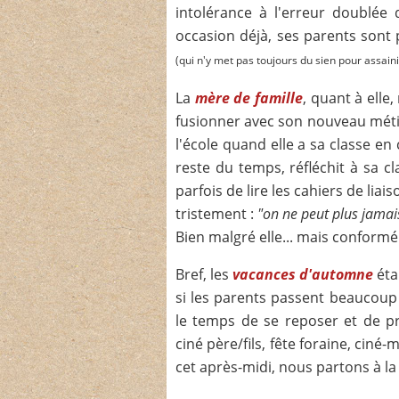
intolérance à l'erreur doublée 
occasion déjà, ses parents sont 
(qui n'y met pas toujours du sien pour assainir 
La
mère de famille
, quant à elle,
fusionner avec son nouveau métie
l'école quand elle a sa classe en 
reste du temps, réfléchit à sa cl
parfois de lire les cahiers de liai
tristement :
"on ne peut plus jamais 
Bien malgré elle... mais conformé
Bref, les
vacances d'automne
éta
si les parents passent beaucoup
le temps de se reposer et de pr
ciné père/fils, fête foraine, ciné-
cet après-midi, nous partons à l