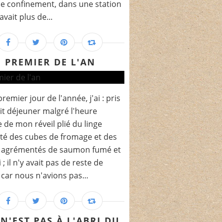
le confinement, dans une station
 avait plus de...
PREMIER DE L'AN
remier jour de l'année, j'ai : pris
it déjeuner malgré l'heure
e de mon réveil plié du linge
té des cubes de fromage et des
s agrémentés de saumon fumé et
 ; il n'y avait pas de reste de
car nous n'avions pas...
N'EST PAS À L'ABRI DU