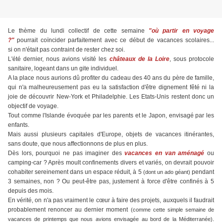
Le thème du lundi collectif de cette semaine
"où partir en voyage
?"
pourrait coïncider parfaitement avec ce début de vacances scolaires...
si on n'était pas contraint de rester chez soi.
L'été dernier, nous avions visité les
châteaux de la Loire
, sous protocole
sanitaire, logeant dans un gite individuel.
A la place nous aurions dû profiter du cadeau des 40 ans du père de famille,
qui n'a malheureusement pas eu la satisfaction d'être dignement fêté ni la
joie de découvrir New-York et Philadelphie. Les Etats-Unis restent donc un
objectif de voyage.
Tout comme l'Islande évoquée par les parents et le Japon, envisagé par les
enfants.
Mais aussi plusieurs capitales d'Europe, objets de vacances itinérantes,
sans doute, que nous affectionnons de plus en plus.
Dès lors, pourquoi ne pas imaginer des
vacances en van aménagé
ou
camping-car ? Après moult confinements divers et variés, on devrait pouvoir
cohabiter sereinement dans un espace réduit, à 5
pendant
(dont un ado géant)
3 semaines, non ? Ou peut-être pas, justement à force d'être confinés à 5
depuis des mois.
En vérité, on n'a pas vraiment le cœur à faire des projets, auxquels il faudrait
probablement renoncer au dernier moment
(comme cette simple semaine de
.
vacances de printemps que nous avions envisagée au bord de la Méditerranée)